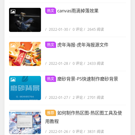
canvas雨滴掉落效果
热文
/
2022-01-30
/
0 评论
/
2645 阅读
虎年海报-虎年海报源文件
热文
/
2022-01-28
/
0 评论
/
2433 阅读
磨砂背景-PS快速制作磨砂背景
热文
/
2022-01-27
/
2 评论
/
2701 阅读
如何制作热区图-热区图工具及使
推荐
用教程
/
2022-01-26
/
0 评论
/
3831 阅读