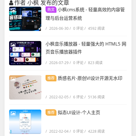
作者 小枫 发布的文章
小枫cms系统 - 轻量高效的内容管
热文
理与后台运营系统
/
2026-06-30
/
0 评论
/
4592 阅读
小枫音乐播放器 - 轻量强大的 HTML5 网
页音乐播放器插件
/
2026-07-29
/
0 评论
/
823 阅读
质感名片-原创VI设计开源无水印
推荐
/
2022-02-05
/
6 评论
/
5136 阅读
拟态UI设计-个人主页
推荐
/
2022-02-04
/
0 评论
/
4228 阅读