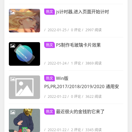
js计时器,进入页面开始计时
热文
/
2022-01-25
/
0 评论
/
2997 阅读
PS制作毛玻璃卡片效果
热文
/
2022-01-24
/
1 评论
/
3869 阅读
Win版
热文
PS,PR,2017/2018/2019/2020 通用安
装教程
/
2022-01-22
/
0 评论
/
3622 阅读
最近很火的金钱豹它来了
热文
/
2022-01-22
/
2 评论
/
3345 阅读