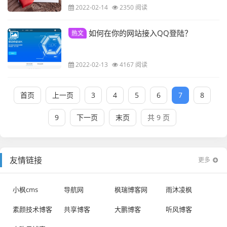
2022-02-14
2350 阅读
如何在你的网站接入QQ登陆？
热文
2022-02-13
4167 阅读
首页
上一页
3
4
5
6
7
8
9
下一页
末页
共 9 页
友情链接
更多
小枫cms
导航网
枫瑞博客网
雨沐凌枫
素颜技术博客
共享博客
大鹏博客
听风博客