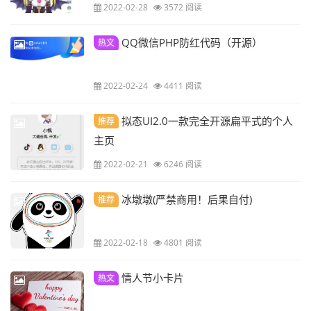
2022-02-28
3572 阅读
QQ微信PHP防红代码（开源）
热文
2022-02-24
4411 阅读
拟态UI2.0一款完全开源扁平式的个人
推荐
主页
2022-02-21
6246 阅读
冰墩墩(严禁商用！后果自付)
推荐
2022-02-18
4801 阅读
情人节小卡片
热文