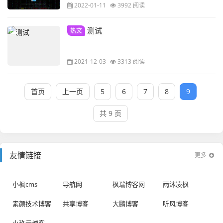
2022-01-11
3992 阅读
测试
热文
2021-12-03
3313 阅读
首页
上一页
5
6
7
8
9
共 9 页
友情链接
更多
小枫cms
导航网
枫瑞博客网
雨沐凌枫
素颜技术博客
共享博客
大鹏博客
听风博客