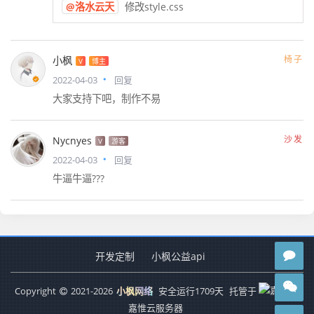
@洛水云天
修改style.css
椅子
小枫
V
博主
2022-04-03
回复
大家支持下吧，制作不易
沙发
Nycnyes
V
游客
2022-04-03
回复
牛逼牛逼???
开发定制
小枫公益api
Copyright
2021-
2026
小枫网络
安全运行
1709
天
托管于
嘉惟云服务器