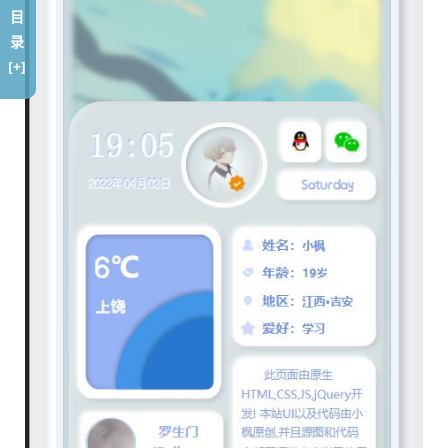
目
录
[+]