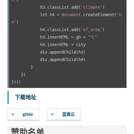
            h3.classList.add(
'climate'
)

let
 h4 = 
document
.createElement(
'h
4'
)

            h4.classList.add(
'xf_area'
)

            h3.innerHTML = gh + 
"℃"
            h4.innerHTML = city

            div.appendChild(h3)

            div.appendChild(h4)

        }

    })

})()
下载地址
gitee
蓝奏云
赞助名单