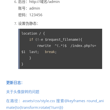
后台：http://域名/admin
账号：admin
密码：123456
设置伪静态：
location / {

if
 (!-e $request_filename){

        rewrite  ^(.*)$  /index.php?s=
$1  last;   
break
;

    }

}
更新日志：
关于头像旋转的问题
在路径：assets/css/style.css 搜索@keyframes round_ani
mate{to{transform:rotate(1turn)}}