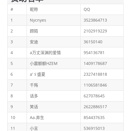
#
昵称
QQ
1
Nycnyes
3523864713
2
顾陌
2102919229
3
安迪
36150140
4
a万丈深渊的爱情
954136781
5
小震额额HZEM
1409178687
6
a'ゞ盛夏
2327418818
7
千殇
1106581846
8
话多
627078645
9
笑话
2622886517
10
Aa.弃生
854437635
11
小言
536915013