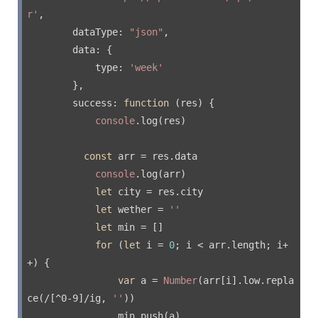
r'
,

dataType
: 
"json"
,

data
: {

type
: 
'week'
        },

success
: 
function
 (
res
) 
{

console
.log(res)

const
 arr = res.data

console
.log(arr)

let
 city = res.city

let
 wether = 
''
let
 min = []

for
 (
let
 i = 
0
; i < arr.length; i+
+) {

var
 a = 
Number
(arr[i].low.repla
ce(
/[^0-9]/ig
, 
''
))

                min.push(a)
