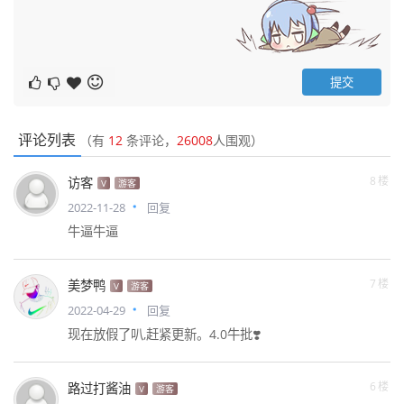
评论列表
（有
12
条评论，
26008
人围观）
8楼
访客
V
游客
2022-11-28
回复
牛逼牛逼
7楼
美梦鸭
V
游客
2022-04-29
回复
现在放假了叭,赶紧更新。4.0牛批❣️
6楼
路过打酱油
V
游客