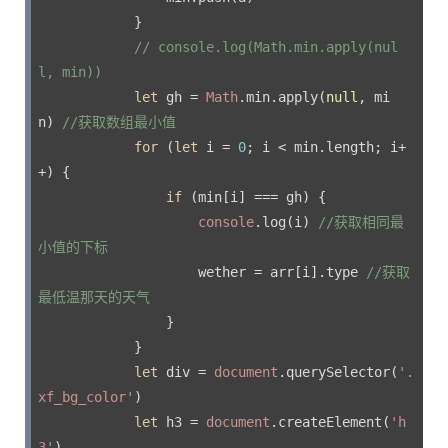
            }

// console.log(Math.min.apply(nul
l, min))
let
 gh = 
Math
.min.apply(
null
, mi
n) 
//获取数组最小值
for
 (
let
 i = 
0
; i < min.length; i+
+) {

if
 (min[i] === gh) {

console
.log(i) 
//获取相同最
小值的下标
                    wether = arr[i].type 
//获取
最低温那天的天气
                }

            }

let
 div = 
document
.querySelector(
'.
xf_bg_color'
)

let
 h3 = 
document
.createElement(
'h
3'
)
