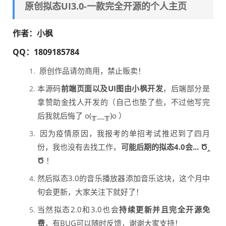
原创拟态UI3.0-一款完全开源的个人主页
作者：小枫
QQ：1809185784
原创作品请勿商用，禁止贩卖！
本源码
前端页面以及UI图由小枫开发
，后端部分是
拿赞助金找人开发的（自己也垫了些，不过他写完
后我就后悔了 o(╥﹏╥)o ）
因为疫情原因，我报考的单招考试推迟到了四月
份，我也没有去找工作，
可能后期的拟态4.0会... Ծ‸
Ծ
！
然后拟态3.0的音乐播放器添加音乐这块，这个月中
旬会更新，大家关注下就好了！
当然拟态2.0和3.0也会
持续更新并且完全开源免
费
，有BUG可以随时反馈，谢谢大家支持！