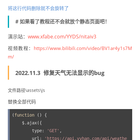
将这行代码删除就不会旋转了
# 如果看了教程还不会就放个静态页面吧！
演示站：
www.xfabe.com/YYDS/nitaiv3
视频教程：
https://www.bilibili.com/video/BV1ar4y1s7M
m/
2022.11.3 修复天气无法显示的bug
文件路径\assets\js
替换全部代码
(
function
 (
) 
{

    $.ajax({

type
: 
'GET'
,

url
: 
'https://api.vvhan.com/api/weathe